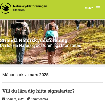
MENY
Hem
Program
Stranda Naturskyddsförening
Styrelsen
Din lokala Naturskyddsförening i Mönsterås
Natur i Mönsterås
Månadsarkiv:
mars 2025
Vill du lära dig hitta signalarter?
27 mars, 2025
Kommentera